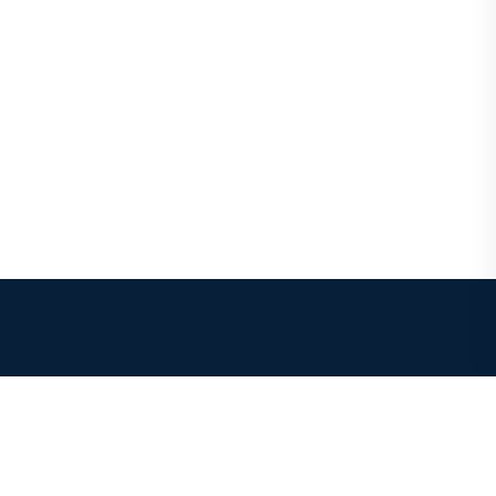
网站地图
路76号
SiteMap