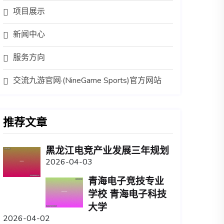
项目展示
新闻中心
服务方向
交流九游官网·(NineGame Sports)官方网站
推荐文章
黑龙江电竞产业发展三年规划
2026-04-03
青海电子竞技专业
学校 青海电子科技
大学
2026-04-02