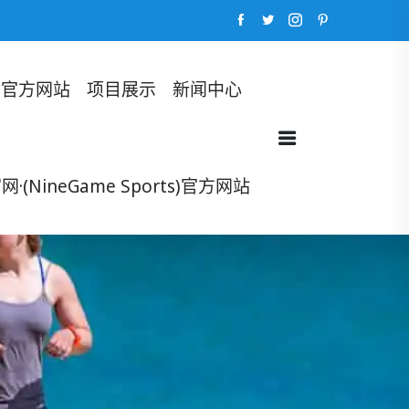
s)官方网站
项目展示
新闻中心
(NineGame Sports)官方网站